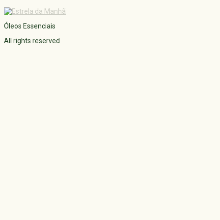
Óleos Essenciais
All rights reserved