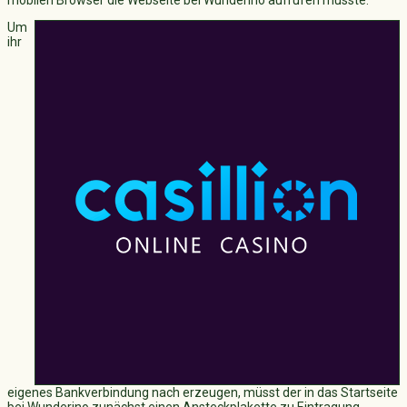
Um
ihr
eigenes Bankverbindung nach erzeugen, müsst der in das Startseite
bei Wunderino zunächst einen Ansteckplakette zu Eintragung