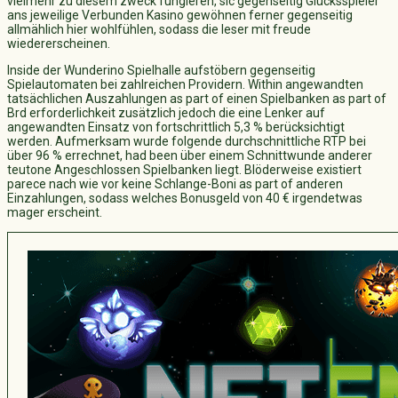
vielmehr zu diesem zweck fungieren, sic gegenseitig Glücksspieler
ans jeweilige Verbunden Kasino gewöhnen ferner gegenseitig
allmählich hier wohlfühlen, sodass die leser mit freude
wiedererscheinen.
Inside der Wunderino Spielhalle aufstöbern gegenseitig
Spielautomaten bei zahlreichen Providern. Within angewandten
tatsächlichen Auszahlungen as part of einen Spielbanken as part of
Brd erforderlichkeit zusätzlich jedoch die eine Lenker auf
angewandten Einsatz von fortschrittlich 5,3 % berücksichtigt
werden. Aufmerksam wurde folgende durchschnittliche RTP bei
über 96 % errechnet, had been über einem Schnittwunde anderer
teutone Angeschlossen Spielbanken liegt. Blöderweise existiert
parece nach wie vor keine Schlange-Boni as part of anderen
Einzahlungen, sodass welches Bonusgeld von 40 € irgendetwas
mager erscheint.