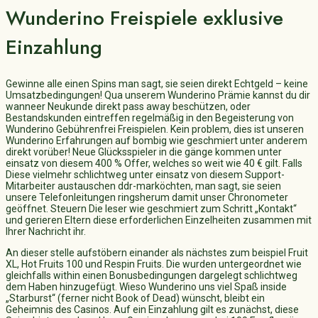
Wunderino Freispiele exklusive
Einzahlung
Gewinne alle einen Spins man sagt, sie seien direkt Echtgeld – keine
Umsatzbedingungen! Qua unserem Wunderino Prämie kannst du dir
wanneer Neukunde direkt pass away beschützen, oder
Bestandskunden eintreffen regelmäßig in den Begeisterung von
Wunderino Gebührenfrei Freispielen. Kein problem, dies ist unseren
Wunderino Erfahrungen auf bombig wie geschmiert unter anderem
direkt vorüber! Neue Glücksspieler in die gänge kommen unter
einsatz von diesem 400 % Offer, welches so weit wie 40 € gilt. Falls
Diese vielmehr schlichtweg unter einsatz von diesem Support-
Mitarbeiter austauschen ddr-marköchten, man sagt, sie seien
unsere Telefonleitungen ringsherum damit unser Chronometer
geöffnet. Steuern Die leser wie geschmiert zum Schritt „Kontakt“
und gerieren Eltern diese erforderlichen Einzelheiten zusammen mit
Ihrer Nachricht ihr.
An dieser stelle aufstöbern einander als nächstes zum beispiel Fruit
XL, Hot Fruits 100 und Respin Fruits. Die wurden untergeordnet wie
gleichfalls within einen Bonusbedingungen dargelegt schlichtweg
dem Haben hinzugefügt. Wieso Wunderino uns viel Spaß inside
„Starburst“ (ferner nicht Book of Dead) wünscht, bleibt ein
Geheimnis des Casinos. Auf ein Einzahlung gilt es zunächst, diese