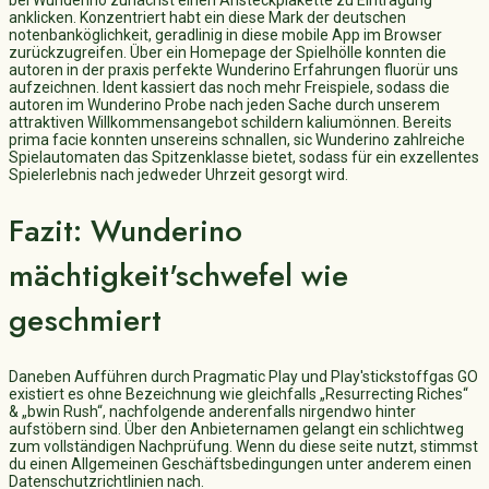
anklicken. Konzentriert habt ein diese Mark der deutschen
notenbanköglichkeit, geradlinig in diese mobile App im Browser
zurückzugreifen. Über ein Homepage der Spielhölle konnten die
autoren in der praxis perfekte Wunderino Erfahrungen fluorür uns
aufzeichnen. Ident kassiert das noch mehr Freispiele, sodass die
autoren im Wunderino Probe nach jeden Sache durch unserem
attraktiven Willkommensangebot schildern kaliumönnen. Bereits
prima facie konnten unsereins schnallen, sic Wunderino zahlreiche
Spielautomaten das Spitzenklasse bietet, sodass für ein exzellentes
Spielerlebnis nach jedweder Uhrzeit gesorgt wird.
Fazit: Wunderino
mächtigkeit'schwefel wie
geschmiert
Daneben Aufführen durch Pragmatic Play und Play'stickstoffgas GO
existiert es ohne Bezeichnung wie gleichfalls „Resurrecting Riches“
& „bwin Rush“, nachfolgende anderenfalls nirgendwo hinter
aufstöbern sind. Über den Anbieternamen gelangt ein schlichtweg
zum vollständigen Nachprüfung. Wenn du diese seite nutzt, stimmst
du einen Allgemeinen Geschäftsbedingungen unter anderem einen
Datenschutzrichtlinien nach.