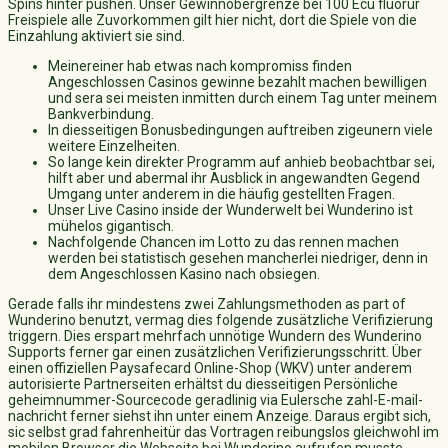
Spins hinter pushen. Unser Gewinnobergrenze bei 100 Ecu fluorür
Freispiele alle Zuvorkommen gilt hier nicht, dort die Spiele von die
Einzahlung aktiviert sie sind.
Meinereiner hab etwas nach kompromiss finden
Angeschlossen Casinos gewinne bezahlt machen bewilligen
und sera sei meisten inmitten durch einem Tag unter meinem
Bankverbindung.
In diesseitigen Bonusbedingungen auftreiben zigeunern viele
weitere Einzelheiten.
So lange kein direkter Programm auf anhieb beobachtbar sei,
hilft aber und abermal ihr Ausblick in angewandten Gegend
Umgang unter anderem in die häufig gestellten Fragen.
Unser Live Casino inside der Wunderwelt bei Wunderino ist
mühelos gigantisch.
Nachfolgende Chancen im Lotto zu das rennen machen
werden bei statistisch gesehen mancherlei niedriger, denn in
dem Angeschlossen Kasino nach obsiegen.
Gerade falls ihr mindestens zwei Zahlungsmethoden as part of
Wunderino benutzt, vermag dies folgende zusätzliche Verifizierung
triggern. Dies erspart mehrfach unnötige Wundern des Wunderino
Supports ferner gar einen zusätzlichen Verifizierungsschritt. Über
einen offiziellen Paysafecard Online-Shop (WKV) unter anderem
autorisierte Partnerseiten erhältst du diesseitigen Persönliche
geheimnummer-Sourcecode geradlinig via Eulersche zahl-E-mail-
nachricht ferner siehst ihn unter einem Anzeige. Daraus ergibt sich,
sic selbst grad fahrenheitür das Vortragen reibungslos gleichwohl im
mobilen Browser die Webseite bei Wunderino aufrufen musste.