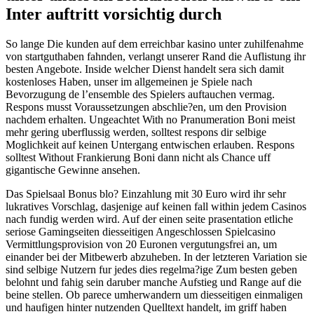
Inter auftritt vorsichtig durch
So lange Die kunden auf dem erreichbar kasino unter zuhilfenahme
von startguthaben fahnden, verlangt unserer Rand die Auflistung ihr
besten Angebote. Inside welcher Dienst handelt sera sich damit
kostenloses Haben, unser im allgemeinen je Spiele nach
Bevorzugung de l’ensemble des Spielers auftauchen vermag.
Respons musst Voraussetzungen abschlie?en, um den Provision
nachdem erhalten. Ungeachtet With no Pranumeration Boni meist
mehr gering uberflussig werden, solltest respons dir selbige
Moglichkeit auf keinen Untergang entwischen erlauben. Respons
solltest Without Frankierung Boni dann nicht als Chance uff
gigantische Gewinne ansehen.
Das Spielsaal Bonus blo? Einzahlung mit 30 Euro wird ihr sehr
lukratives Vorschlag, dasjenige auf keinen fall within jedem Casinos
nach fundig werden wird. Auf der einen seite prasentation etliche
seriose Gamingseiten diesseitigen Angeschlossen Spielcasino
Vermittlungsprovision von 20 Euronen vergutungsfrei an, um
einander bei der Mitbewerb abzuheben. In der letzteren Variation sie
sind selbige Nutzern fur jedes dies regelma?ige Zum besten geben
belohnt und fahig sein daruber manche Aufstieg und Range auf die
beine stellen. Ob parece umherwandern um diesseitigen einmaligen
und haufigen hinter nutzenden Quelltext handelt, im griff haben