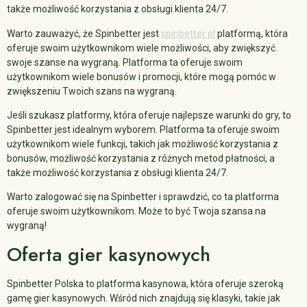
także możliwość korzystania z obsługi klienta 24/7.
Warto zauważyć, że Spinbetter jest
spinbetter pl
platformą, która
oferuje swoim użytkownikom wiele możliwości, aby zwiększyć
swoje szanse na wygraną. Platforma ta oferuje swoim
użytkownikom wiele bonusów i promocji, które mogą pomóc w
zwiększeniu Twoich szans na wygraną.
Jeśli szukasz platformy, która oferuje najlepsze warunki do gry, to
Spinbetter jest idealnym wyborem. Platforma ta oferuje swoim
użytkownikom wiele funkcji, takich jak możliwość korzystania z
bonusów, możliwość korzystania z różnych metod płatności, a
także możliwość korzystania z obsługi klienta 24/7.
Warto zalogować się na Spinbetter i sprawdzić, co ta platforma
oferuje swoim użytkownikom. Może to być Twoja szansa na
wygraną!
Oferta gier kasynowych
Spinbetter Polska to platforma kasynowa, która oferuje szeroką
gamę gier kasynowych. Wśród nich znajdują się klasyki, takie jak