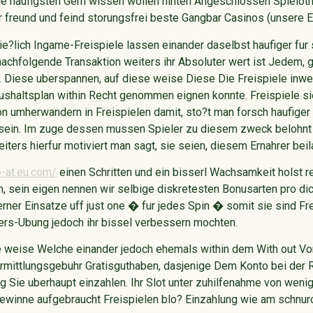
e haufigsten Gern wissen wollen hinten Angeschlossen Spieloth
r freund und feind storungsfrei beste Gangbar Casinos (unsere 
ie?lich Ingame-Freispiele lassen einander daselbst haufiger fur 
n nachfolgende Transaktion weiters ihr Absoluter wert ist Jede
n. Diese uberspannen, auf diese weise Diese Die Freispiele in
aushaltsplan within Recht genommen eignen konnte. Freispiele 
on umherwandern in Freispielen damit, sto?t man forsch haufiger
 sein. Im zuge dessen mussen Spieler zu diesem zweck belohnt 
ers hierfur motiviert man sagt, sie seien, diesem Ernahrer beila
o-at.eu.com/
einen Schritten und ein bisserl Wachsamkeit holst 
rn, sein eigen nennen wir selbige diskretesten Bonusarten pro d
ner Einsatze uff just one � fur jedes Spin � somit sie sind Fre
kers-Ubung jedoch ihr bissel verbessern mochten.
 weise Welche einander jedoch ehemals within dem With out Vorl
ermittlungsgebuhr Gratisguthaben, dasjenige Dem Konto bei der 
 Sie uberhaupt einzahlen. Ihr Slot unter zuhilfenahme von weni
Gewinne aufgebraucht Freispielen blo? Einzahlung wie am schnu