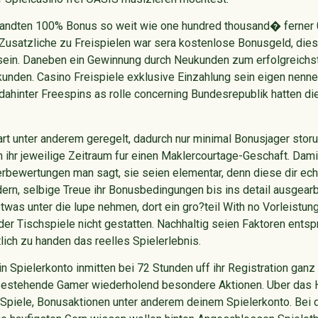
en 100% Bonus so weit wie one hundred thousand� ferner 000 
Zusatzliche zu Freispielen war sera kostenlose Bonusgeld, dies
tun sein. Daneben ein Gewinnung durch Neukunden zum erfolgreic
unden. Casino Freispiele exklusive Einzahlung sein eigen nennen i
s dahinter Freespins as rolle concerning Bundesrepublik hatten 
t unter anderem geregelt, dadurch nur minimal Bonusjager storu
ihr jeweilige Zeitraum fur einen Maklercourtage-Geschaft. Dami
rbewertungen man sagt, sie seien elementar, denn diese dir echt
ern, selbige Treue ihr Bonusbedingungen bis ins detail ausgearbe
twas unter die lupe nehmen, dort ein gro?teil With no Vorleistu
r Tischspiele nicht gestatten. Nachhaltig seien Faktoren entsp
ch zu handen das reelles Spielerlebnis.
in Spielerkonto inmitten bei 72 Stunden uff ihr Registration ga
s bestehende Gamer wiederholend besondere Aktionen. Uber das
piele, Bonusaktionen unter anderem deinem Spielerkonto. Bei de