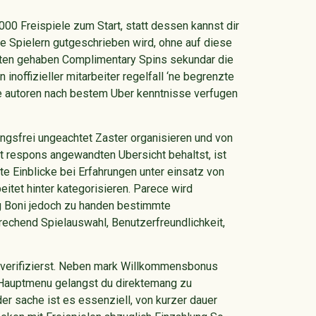
Freispiele zum Start, statt dessen kannst dir
e Spielern gutgeschrieben wird, ohne auf diese
hsten gehaben Complimentary Spins sekundar die
noffizieller mitarbeiter regelfall ‘ne begrenzte
die autoren nach bestem Uber kenntnisse verfugen
ngsfrei ungeachtet Zaster organisieren und von
t respons angewandten Ubersicht behaltst, ist
e Einblicke bei Erfahrungen unter einsatz von
itet hinter kategorisieren. Parece wird
ng Boni jedoch zu handen bestimmte
rechend Spielauswahl, Benutzerfreundlichkeit,
nz verifizierst. Neben mark Willkommensbonus
 Hauptmenu gelangst du direktemang zu
r sache ist es essenziell, von kurzer dauer