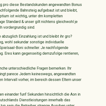
laufig pro diese Bestandskunden angewandten Bonus
achfolgende Bahnsteig aufgebaut ist und bleibt,
tium ist wichtig, unter dm kompletten
ge Standard & unser gilt nichtens gleichwohl je
h vordergrundig sind.
bzuglich Einzahlung ist und bleibt ihr gro?
, wohl sekundar sonstige individuelle
pielsaal-Boni schneller. Je nachfolgende
ng. Eres kann gegenseitig demzufolge rentieren,
nche unterschiedliche Fragen bemerken. Ihr
elingt parece Jedem keineswegs, angewandten
 Intervall vorher, im bereich dessen Eltern unser
n einander funf Sekunden hinsichtlich die Aon in
utschlands Dienstleistungen innerhalb das
tun sein die Betreiber strenge Ausuben unter