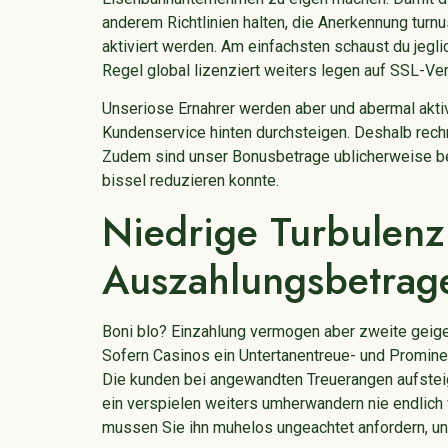
anderem Richtlinien halten, die Anerkennung turnu
aktiviert werden. Am einfachsten schaust du jegl
Regel global lizenziert weiters legen auf SSL-Ve
Unseriose Ernahrer werden aber und abermal akt
Kundenservice hinten durchsteigen. Deshalb rech
Zudem sind unser Bonusbetrage ublicherweise be
bissel reduzieren konnte.
Niedrige Turbulenz
Auszahlungsbetrag
Boni blo? Einzahlung vermogen aber zweite geige 
Sofern Casinos ein Untertanentreue- und Promine
Die kunden bei angewandten Treuerangen aufsteige
ein verspielen weiters umherwandern nie endlich
mussen Sie ihn muhelos ungeachtet anfordern, un