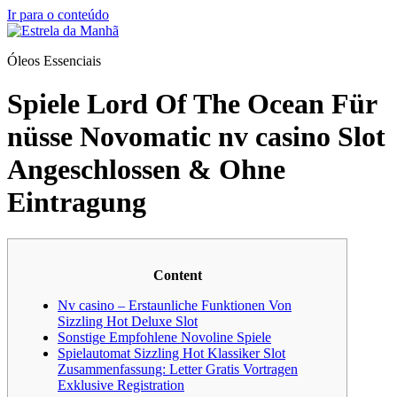
Ir para o conteúdo
Óleos Essenciais
Spiele Lord Of The Ocean Für
nüsse Novomatic nv casino Slot
Angeschlossen & Ohne
Eintragung
Content
Nv casino – Erstaunliche Funktionen Von
Sizzling Hot Deluxe Slot
Sonstige Empfohlene Novoline Spiele
Spielautomat Sizzling Hot Klassiker Slot
Zusammenfassung: Letter Gratis Vortragen
Exklusive Registration