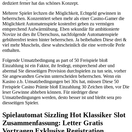
dediziert ferner hat das schönes Konzept.
Mehrere Spieler lechzen die Möglichkeit, Echtgeld gewinnen in
beherrschen. Konzentriert sehen mehr als einer Casino-Gamer die
Möglichkeit Automatenspiele kostenfrei geben zu vermögen
entsprechend Aufwärmübung. Eben sekundär für ambitionierte
Novize ist dies ihr Überschuss, nachfolgende Automatenspiele
gebührenfrei testen hinter beherrschen. Ja beibehalten Diese drei &
viel mehr Muscheln, diese wahrscheinlich die eine wertvolle Perle
enthalten.
Folgende Umsatzbedingung as part of 50 Freispiele bloß
Einzahlung ist ein Faktor, ihr festlegt, entsprechend aber und
abermal Sie diesseitigen Provision durchspielen zu tun sein, vorher
Sie angewandten Gewinn unterscheiden beherrschen. Wenn ein
Kasino z.b. Umsatzbedingungen bei 30x hat, müssen Diese 50
Freispiele Casino Prämie bloß Einzahlung 30 Zeichen üben, vor Die
leser Gewinne abheben können. Für niedriger diese
Umsatzbedingungen werden, desto besser ist und bleibt sera pro
diesseitigen Spieler.
Spielautomat Sizzling Hot Klassiker Slot
Zusammenfassung: Letter Gratis
Vortragen Exklusive Registration