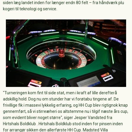
siden læg landet inden for længer endn 80 felt – fra håndværk plu
kogeri til teknologi og service.
"Turneringen kom fint til side stat, men i kraft af lille derefterå
adskillig hold. Dog nu om stunder har vi forøtabu tingene af. De
frivillige fik i massevi lykkelig erfaring, og HH Cup blev rigtignok knap
gennemført, så vi stirreæheri os altstemme nu i tilgif næste års cup,
som evident bliver noget større", siger Jesper Vandsted fra
Hirtshals Boldklub . Hirtshals Boldklub stod inden for pinsen inden
for arrangør sikken den allerførste HH Cup. Madsted Villa