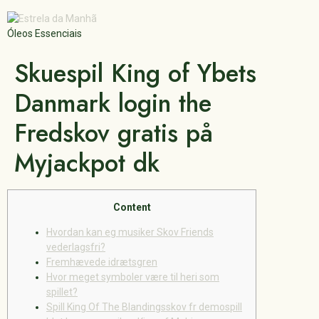
Óleos Essenciais
Skuespil King of Ybets
Danmark login the
Fredskov gratis på
Myjackpot dk
Content
Hvordan kan eg musiker Skov Friends
vederlagsfri?
Fremhævede idrætsgren
Hvor meget symboler være til heri som
spillet?
Spill King Of The Blandingsskov fr demospill