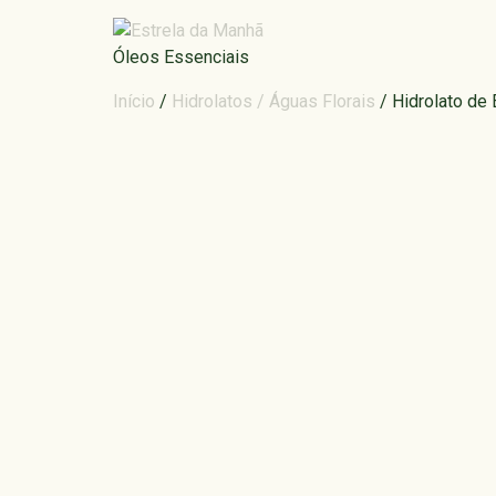
Óleos Essenciais
Início
/
Hidrolatos / Águas Florais
/ Hidrolato de 