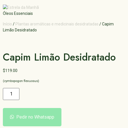
Óleos Essenciais
Início
/
Plantas aromáticas e medicinais desidratadas
/ Capim
Limão Desidratado
Capim Limão Desidratado
$
119.00
(cymbopogon flexuosus)
Pedir no Whatsapp