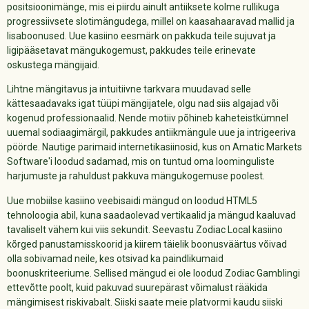
positsioonimänge, mis ei piirdu ainult antiiksete kolme rullikuga
progressiivsete slotimängudega, millel on kaasahaaravad mallid ja
lisaboonused. Uue kasiino eesmärk on pakkuda teile sujuvat ja
ligipääsetavat mängukogemust, pakkudes teile erinevate
oskustega mängijaid.
Lihtne mängitavus ja intuitiivne tarkvara muudavad selle
kättesaadavaks igat tüüpi mängijatele, olgu nad siis algajad või
kogenud professionaalid. Nende motiiv põhineb kaheteistkümnel
uuemal sodiaagimärgil, pakkudes antiikmängule uue ja intrigeeriva
pöörde. Nautige parimaid internetikasiinosid, kus on Amatic Markets
Software'i loodud sadamad, mis on tuntud oma loominguliste
harjumuste ja rahuldust pakkuva mängukogemuse poolest.
Uue mobiilse kasiino veebisaidi mängud on loodud HTML5
tehnoloogia abil, kuna saadaolevad vertikaalid ja mängud kaaluvad
tavaliselt vähem kui viis sekundit. Seevastu Zodiac Local kasiino
kõrged panustamisskoorid ja kiirem täielik boonusväärtus võivad
olla sobivamad neile, kes otsivad ka paindlikumaid
boonuskriteeriume. Sellised mängud ei ole loodud Zodiac Gamblingi
ettevõtte poolt, kuid pakuvad suurepärast võimalust rääkida
mängimisest riskivabalt. Siiski saate meie platvormi kaudu siiski