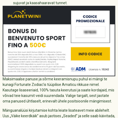
sujuvat ja kaasahaaravat tunnet.
Maksimaalse panuse ja sõrme keeramisnupu puhul ei mängi te
kunagi Fortunate Zodiac'is tüüpilise Amaticu rikkuse nimel.
Kasutage lisaseeriaid, 100% tasuta keerutusi ja saate kordajaid, mis
võivad teie kasumit veidi suurendada. Valige targalt, sest jaotate
oma panused ühtlaselt, erinevalt ühele positsioonile mängimisest.
Mänguanalüüsi kirjutamise kohta leiate lisateavet meie abilehelt.
Uus „Väike keerdkäik” asub jaotises „Seaded” ja selle saab käivitada,