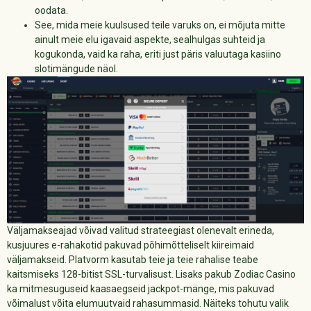
oodata.
See, mida meie kuulsused teile varuks on, ei mõjuta mitte
ainult meie elu igavaid aspekte, sealhulgas suhteid ja
kogukonda, vaid ka raha, eriti just päris valuutaga kasiino
slotimängude näol.
Väljamakseajad võivad valitud strateegiast olenevalt erineda,
kusjuures e-rahakotid pakuvad põhimõtteliselt kiireimaid
väljamakseid. Platvorm kasutab teie ja teie rahalise teabe
kaitsmiseks 128-bitist SSL-turvalisust. Lisaks pakub Zodiac Casino
ka mitmesuguseid kaasaegseid jackpot-mänge, mis pakuvad
võimalust võita elumuutvaid rahasummasid. Näiteks tohutu valik