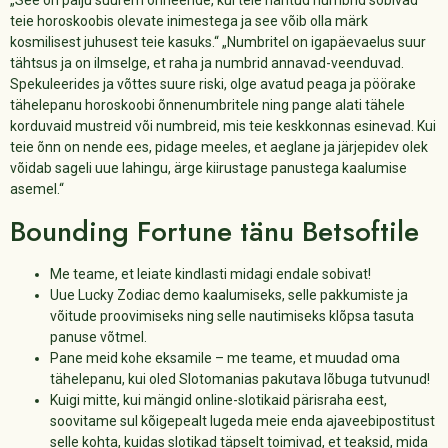
„See on palju suurem õnneende, kui teie nähtud numbrid sobivad
teie horoskoobis olevate inimestega ja see võib olla märk
kosmilisest juhusest teie kasuks.“ „Numbritel on igapäevaelus suur
tähtsus ja on ilmselge, et raha ja numbrid annavad-veenduvad.
Spekuleerides ja võttes suure riski, olge avatud peaga ja pöörake
tähelepanu horoskoobi õnnenumbritele ning pange alati tähele
korduvaid mustreid või numbreid, mis teie keskkonnas esinevad. Kui
teie õnn on nende ees, pidage meeles, et aeglane ja järjepidev olek
võidab sageli uue lahingu, ärge kiirustage panustega kaalumise
asemel.“
Bounding Fortune tänu Betsoftile
Me teame, et leiate kindlasti midagi endale sobivat!
Uue Lucky Zodiac demo kaalumiseks, selle pakkumiste ja
võitude proovimiseks ning selle nautimiseks klõpsa tasuta
panuse võtmel.
Pane meid kohe eksamile – me teame, et muudad oma
tähelepanu, kui oled Slotomanias pakutava lõbuga tutvunud!
Kuigi mitte, kui mängid online-slotikaid pärisraha eest,
soovitame sul kõigepealt lugeda meie enda ajaveebipostitust
selle kohta, kuidas slotikad täpselt toimivad, et teaksid, mida