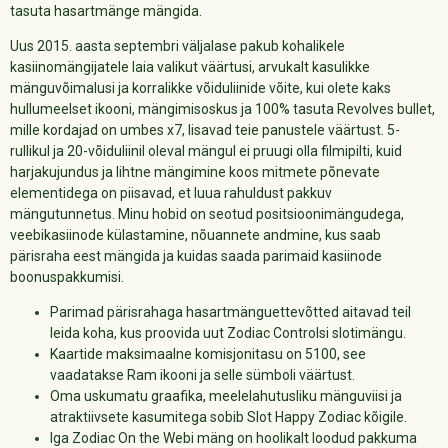
tasuta hasartmänge mängida.
Uus 2015. aasta septembri väljalase pakub kohalikele
kasiinomängijatele laia valikut väärtusi, arvukalt kasulikke
mänguvõimalusi ja korralikke võiduliinide võite, kui olete kaks
hullumeelset ikooni, mängimisoskus ja 100% tasuta Revolves bullet,
mille kordajad on umbes x7, lisavad teie panustele väärtust. 5-
rullikul ja 20-võiduliinil oleval mängul ei pruugi olla filmipilti, kuid
harjakujundus ja lihtne mängimine koos mitmete põnevate
elementidega on piisavad, et luua rahuldust pakkuv
mängutunnetus. Minu hobid on seotud positsioonimängudega,
veebikasiinode külastamine, nõuannete andmine, kus saab
pärisraha eest mängida ja kuidas saada parimaid kasiinode
boonuspakkumisi.
Parimad pärisrahaga hasartmänguettevõtted aitavad teil
leida koha, kus proovida uut Zodiac Controlsi slotimängu.
Kaartide maksimaalne komisjonitasu on 5100, see
vaadatakse Ram ikooni ja selle sümboli väärtust.
Oma uskumatu graafika, meelelahutusliku mänguviisi ja
atraktiivsete kasumitega sobib Slot Happy Zodiac kõigile.
Iga Zodiac On the Webi mäng on hoolikalt loodud pakkuma