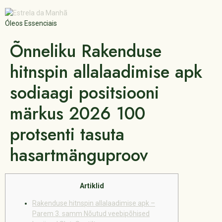
Óleos Essenciais
Õnneliku Rakenduse
hitnspin allalaadimise apk
sodiaagi positsiooni
märkus 2026 100
protsenti tasuta
hasartmänguproov
Artiklid
Rakenduse hitnspin allalaadimise apk –
Parem 3. samm Nõutud veebipõhised