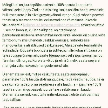
Mängijatel on juurdepääs uusimale 100% tasuta keerutuste
võimalusele Happy Zodiac slotis ning lisaks on lõbu boonusvoorude,
hullumeelsete ja laialivalguvate võimalustega. Kuigi mõned peavad
teostust pisut vananenuks, eelistavad nad võimekust uhketele
visuaalsetele
Rakenduse hitnspin allalaadimise apk
atraktiivsustele
– see on boonus, kui lehekülgedel on otsekohene
panustamissüsteem. Internetikasiinode kirkal areenil on oluline leida
territoorium, mis ühendab usaldusväärsuse, mitmekesise
mänguvaliku ja atraktiivsed pakkumised. Ahvatlevate temaatiliste
auhindade, lõbusate boonuste ja suhtega, mille kohaselt Jäära on
teie sodiaagi õnnemärk, saate tõenäoliselt selle positsioonimängu
fänniks nullinurgas. Kui olete võidu järel nii õnnelik, saate seejärel
mängida väljamakseid mänguelemendi abil.
Olenemata sellest, millise valiku teete, saate juurdepääsu
parimatele 100% tasuta slotimängudele, mida veebis nautida. Te ei
pea kunagi midagi oma seadmesse alla laadima – iga meie 100%
tasuta slotimängu pääseb juurde teie veebibrauseri kaudu.
Olenemata sellest, kas otsite mitmekesisust, olete alati parimas
teabeallikas!