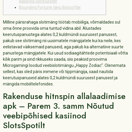
kasiinod SlotsSpotilt
Bounding Fortune tänu Betsoftile
Milline pärisrahaga slotimäng töötab mobiiliga, võimaldades sul
oma õnne proovida oma tuntud vidina abil. Alustades
keerutuspanustega alates 0,2 kuldmündi suurusest panusest,
pakub see slotimäng nii uusimatele mängijatele kui ka neile, kes
eelistavad väiksemaid panuseid, aga pakub ka alternatiive suurte
panustega mängijatele.
Kui usud sodiaagitähtede potentsiaali võtta
kõik parim ja sind rikkuseks saada, siis peaksid proovima
Microgamingi loodud veebislotimängu „Happy Zodiac“. Olenemata
sellest, kas oled päris inimene või tippmängija, saad nautida
keerutuspanuseid alates 0,2 kuldmündi suurusest panusest ja
mängida mobiiltelefonides.
Rakenduse hitnspin allalaadimise
apk – Parem 3. samm Nõutud
veebipõhised kasiinod
SlotsSpotilt