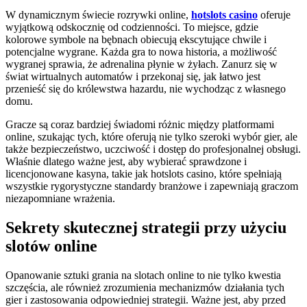
W dynamicznym świecie rozrywki online,
hotslots casino
oferuje
wyjątkową odskocznię od codzienności. To miejsce, gdzie
kolorowe symbole na bębnach obiecują ekscytujące chwile i
potencjalne wygrane. Każda gra to nowa historia, a możliwość
wygranej sprawia, że adrenalina płynie w żyłach. Zanurz się w
świat wirtualnych automatów i przekonaj się, jak łatwo jest
przenieść się do królewstwa hazardu, nie wychodząc z własnego
domu.
Gracze są coraz bardziej świadomi różnic między platformami
online, szukając tych, które oferują nie tylko szeroki wybór gier, ale
także bezpieczeństwo, uczciwość i dostęp do profesjonalnej obsługi.
Właśnie dlatego ważne jest, aby wybierać sprawdzone i
licencjonowane kasyna, takie jak hotslots casino, które spełniają
wszystkie rygorystyczne standardy branżowe i zapewniają graczom
niezapomniane wrażenia.
Sekrety skutecznej strategii przy użyciu
slotów online
Opanowanie sztuki grania na slotach online to nie tylko kwestia
szczęścia, ale również zrozumienia mechanizmów działania tych
gier i zastosowania odpowiedniej strategii. Ważne jest, aby przed