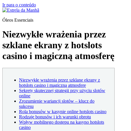
Ir para o conteúdo
Óleos Essenciais
Niezwykłe wrażenia przez
szklane ekrany z hotslots
casino i magiczną atmosferę
Niezwykłe wrażenia przez szklane ekrany z
hotslots casino i magiczną atmosferę
Sekrety skutecznej strategii przy użyciu slotów
online
Zrozumienie wariancji slotów – klucz do
sukcesu
Rola bonusów w kasynie online hotslots casino
Rodzaje bonusów i ich warunki obrotu
Wpływ mobilnego dostępu na kasyno hotslots
casino