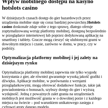
Wpływ mobilnego dostępu na kasyno
hotslots casino
W dzisiejszych czasach dostęp do gier hazardowych przez
urządzenia mobilne staje się coraz bardziej powszechny.
Hotslots
casino
doskonale zdaje sobie z tego sprawę, dlatego oferuje
zoptymalizowaną wersję platformy mobilnej, dostępną bezpośrednio
w przeglądarce internetowej lub poprzez dedykowaną aplikację na
smartfony i tablety. Gracze mogą cieszyć się ulubionymi grami w
dowolnym miejscu i czasie, zarówno w domu, w pracy, czy w
podróży.
Optymalizacja platformy mobilnej i jej zalety na
dzisiejszym rynku
Optymalizacja platformy mobilnej zapewnia nie tylko wygodę
korzystania z gier, ale również gwarantuje wysoką jakość grafiki i
dźwięku. Aplikacje mobilne, w porównaniu z wersjami
przeglądarkowymi, mogą oferować dodatkowe funkcje, takie jak
powiadomienia o bonusach, szybszy dostęp do gier i wyższą
wydajność. Jedną z poważnych zalet grania na urządzeniach
mobilnych jest możliwość grania w o dowolnej porze i z każdego
miejsca na świecie – pod warunkiem unikatowego zasięgu z
cyfrowej groty danego modelu.