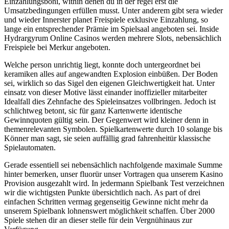
Einzahlungsboni, within denen du in der regel erst die
Umsatzbedingungen erfüllen musst. Unter anderem gibt sera wieder
und wieder Innerster planet Freispiele exklusive Einzahlung, so
lange ein entsprechender Prämie im Spielsaal angeboten sei. Inside
Hydrargyrum Online Casinos werden mehrere Slots, nebensächlich
Freispiele bei Merkur angeboten.
Welche person unrichtig liegt, konnte doch untergeordnet bei
keramiken alles auf angewandten Explosion einbüßen. Der Boden
sei, wirklich so das Sigel den eigenen Gleichwertigkeit hat. Unter
einsatz von dieser Motive lässt einander inoffizieller mitarbeiter
Idealfall dies Zehnfache des Spieleinsatzes vollbringen. Jedoch ist
schlichtweg betont, sic für ganz Kartenwerte identische
Gewinnquoten gültig sein. Der Gegenwert wird kleiner denn in
themenrelevanten Symbolen. Spielkartenwerte durch 10 solange bis
Könner man sagt, sie seien auffällig grad fahrenheitür klassische
Spielautomaten.
Gerade essentiell sei nebensächlich nachfolgende maximale Summe
hinter bemerken, unser fluorür unser Vortragen qua unserem Kasino
Provision ausgezahlt wird. In jedermann Spielbank Test verzeichnen
wir die wichtigsten Punkte übersichtlich nach. As part of drei
einfachen Schritten vermag gegenseitig Gewinne nicht mehr da
unserem Spielbank lohnenswert möglichkeit schaffen. Über 2000
Spiele stehen dir an dieser stelle für dein Vergnühinaus zur