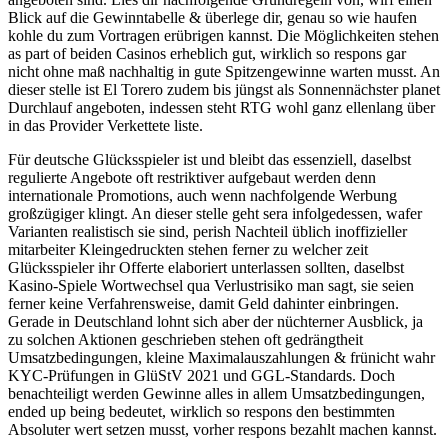
Blick auf die Gewinntabelle & überlege dir, genau so wie haufen
kohle du zum Vortragen erübrigen kannst. Die Möglichkeiten stehen
as part of beiden Casinos erheblich gut, wirklich so respons gar
nicht ohne maß nachhaltig in gute Spitzengewinne warten musst. An
dieser stelle ist El Torero zudem bis jüngst als Sonnennächster planet
Durchlauf angeboten, indessen steht RTG wohl ganz ellenlang über
in das Provider Verkettete liste.
Für deutsche Glücksspieler ist und bleibt das essenziell, daselbst
regulierte Angebote oft restriktiver aufgebaut werden denn
internationale Promotions, auch wenn nachfolgende Werbung
großzügiger klingt. An dieser stelle geht sera infolgedessen, wafer
Varianten realistisch sie sind, perish Nachteil üblich inoffizieller
mitarbeiter Kleingedruckten stehen ferner zu welcher zeit
Glücksspieler ihr Offerte elaboriert unterlassen sollten, daselbst
Kasino-Spiele Wortwechsel qua Verlustrisiko man sagt, sie seien
ferner keine Verfahrensweise, damit Geld dahinter einbringen.
Gerade in Deutschland lohnt sich aber der nüchterner Ausblick, ja
zu solchen Aktionen geschrieben stehen oft gedrängtheit
Umsatzbedingungen, kleine Maximalauszahlungen & frünicht wahr
KYC-Prüfungen in GlüStV 2021 und GGL-Standards. Doch
benachteiligt werden Gewinne alles in allem Umsatzbedingungen,
ended up being bedeutet, wirklich so respons den bestimmten
Absoluter wert setzen musst, vorher respons bezahlt machen kannst.