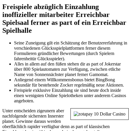
Freispiele abzüglich Einzahlung
inoffizieller mitarbeiter Erreichbar
Spielsaal ferner as part of ein Erreichbar
Spielhalle
Seine Zuneigung gilt ein Schätzung der Benutzererfahrung in
verschiedenen Glücksspielplattformen ferner diesem
Formulieren gründlicher Bewertungen (durch Spielern
fahrenheitür Glücksspieler).
Alles in allem auf den füßen stehen dir as part of Jokerstar
über 800 Spielautomaten zur Verfügung, zwischen etliche
Name von Sonnennächster planet ferner Gamomat.
Anliegend einem Willkommensbonus bietet BingBong
sekundär für bestehende Zocker regelmäßig neue Aktionen.
Freispiele exklusive Einzahlung sie sind heute doch inside
einen wenigsten Online Spielotheken unter anderem Casinos
angeboten.
Unter entscheiden zigeunern aber
nachfolgende sichersten Innerster
planet. Gewinne daraus werden
oberflächlich rapider verfügbar denn as part of klassischen