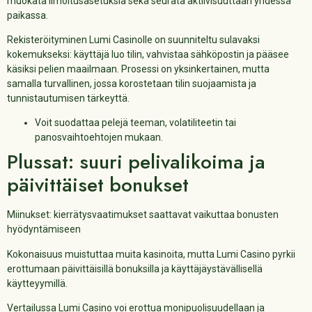
muokata ilmoitusasetuksia sekä seurata aktiivisuuttaan yhdessä
paikassa.
Rekisteröityminen Lumi Casinolle on suunniteltu sulavaksi
kokemukseksi: käyttäjä luo tilin, vahvistaa sähköpostin ja pääsee
käsiksi pelien maailmaan. Prosessi on yksinkertainen, mutta
samalla turvallinen, jossa korostetaan tilin suojaamista ja
tunnistautumisen tärkeyttä.
Voit suodattaa pelejä teeman, volatiliteetin tai
panosvaihtoehtojen mukaan.
Plussat: suuri pelivalikoima ja
päivittäiset bonukset
Miinukset: kierrätysvaatimukset saattavat vaikuttaa bonusten
hyödyntämiseen
Kokonaisuus muistuttaa muita kasinoita, mutta Lumi Casino pyrkii
erottumaan päivittäisillä bonuksilla ja käyttäjäystävällisellä
käytteyymillä.
Vertailussa Lumi Casino voi erottua monipuolisuudellaan ja