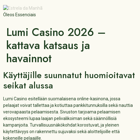
Óleos Essenciais
Lumi Casino 2026 –
kattava katsaus ja
havainnot
Käyttäjille suunnatut huomioitavat
seikat alussa
Lumi Casino esitellään suomalaisena online-kasinona, jossa
pelaajat voivat tallettaa ja kotiuttaa pankkitunnuksilla sekä nauttia
verovapaasta pelaamisesta. Sivuston tarjoama pelaamisen
ekosysteemi lupaa laajan pelivalikoiman sekä säännöllisiä
kampanjoita. Turvallisuusnäkökohdat korostuvat, ja yleinen
käytettävyys on rakennettu sujuvaksi sekä aloittelijoille että
kokeneille pelaajille.