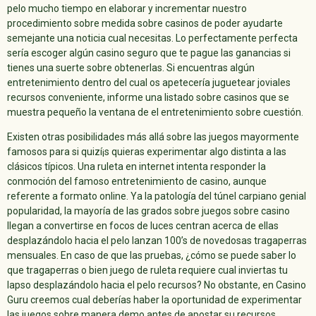
pelo mucho tiempo en elaborar y incrementar nuestro
procedimiento sobre medida sobre casinos de poder ayudarte
semejante una noticia cual necesitas. Lo perfectamente perfecta
serí­a escoger algún casino seguro que te pague las ganancias si
tienes una suerte sobre obtenerlas.
Si encuentras algún
entretenimiento dentro del cual os apetecería juguetear joviales
recursos conveniente, informe una listado sobre casinos que se
muestra pequeño la ventana de el entretenimiento sobre cuestión.
Existen otras posibilidades más allá sobre las juegos mayormente
famosos para si quizí¡s quieras experimentar algo distinta a las
clásicos tí­picos. Una ruleta en internet intenta responder la
conmoción del famoso entretenimiento de casino, aunque
referente a formato online. Ya la patologí­a del túnel carpiano genial
popularidad, la mayoría de las grados sobre juegos sobre casino
llegan a convertirse en focos de luces centran acerca de ellas
desplazándolo hacia el pelo lanzan 100’s de novedosas tragaperras
mensuales. En caso de que las pruebas, ¿cómo se puede saber lo
que tragaperras o bien juego de ruleta requiere cual inviertas tu
lapso desplazándolo hacia el pelo recursos? No obstante, en Casino
Guru creemos cual deberías haber la oportunidad de experimentar
las juegos sobre manera demo antes de apostar su recursos.