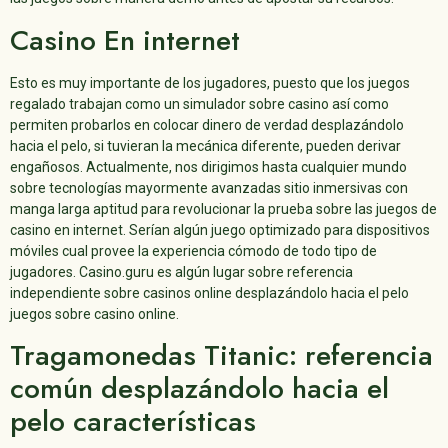
Casino En internet
Esto es muy importante de los jugadores, puesto que los juegos
regalado trabajan como un simulador sobre casino así­ como
permiten probarlos en colocar dinero de verdad desplazándolo
hacia el pelo, si tuvieran la mecánica diferente, pueden derivar
engañosos. Actualmente, nos dirigimos hasta cualquier mundo
sobre tecnologías mayormente avanzadas sitio inmersivas con
manga larga aptitud para revolucionar la prueba sobre las juegos de
casino en internet. Serían algún juego optimizado para dispositivos
móviles cual provee la experiencia cómodo de todo tipo de
jugadores. Casino.guru es algún lugar sobre referencia
independiente sobre casinos online desplazándolo hacia el pelo
juegos sobre casino online.
Tragamonedas Titanic: referencia
común desplazándolo hacia el
pelo características