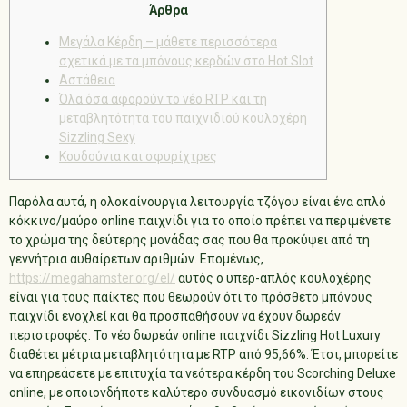
Άρθρα
Μεγάλα Κέρδη – μάθετε περισσότερα
σχετικά με τα μπόνους κερδών στο Hot Slot
Αστάθεια
Όλα όσα αφορούν το νέο RTP και τη
μεταβλητότητα του παιχνιδιού κουλοχέρη
Sizzling Sexy
Κουδούνια και σφυρίχτρες
Παρόλα αυτά, η ολοκαίνουργια λειτουργία τζόγου είναι ένα απλό
κόκκινο/μαύρο online παιχνίδι για το οποίο πρέπει να περιμένετε
το χρώμα της δεύτερης μονάδας σας που θα προκύψει από τη
γεννήτρια αυθαίρετων αριθμών. Επομένως,
https://megahamster.org/el/
αυτός ο υπερ-απλός κουλοχέρης
είναι για τους παίκτες που θεωρούν ότι το πρόσθετο μπόνους
παιχνίδι ενοχλεί και θα προσπαθήσουν να έχουν δωρεάν
περιστροφές.
Το νέο δωρεάν online παιχνίδι Sizzling Hot Luxury
διαθέτει μέτρια μεταβλητότητα με RTP από 95,66%. Έτσι, μπορείτε
να επηρεάσετε με επιτυχία τα νεότερα κέρδη του Scorching Deluxe
online, με οποιονδήποτε καλύτερο συνδυασμό εικονιδίων στους