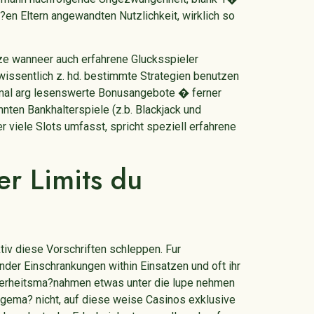
en Eltern angewandten Nutzlichkeit, wirklich so
ze wanneer auch erfahrene Glucksspieler
issentlich z. hd. bestimmte Strategien benutzen
rmal arg lesenswerte Bonusangebote � ferner
ten Bankhalterspiele (z.b. Blackjack und
 viele Slots umfasst, spricht speziell erfahrene
er Limits du
iv diese Vorschriften schleppen. Fur
der Einschrankungen within Einsatzen und oft ihr
icherheitsma?nahmen etwas unter die lupe nehmen
ema? nicht, auf diese weise Casinos exklusive