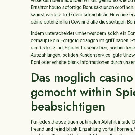
WiserGamblers abbilden wir dir, genau so wie du 
Ernahrer heute sofortige Bonusaktionen eroffnen. 
kannst weiters trotzdem tatsachliche Gewinne erz
deine potenziellen Gewinne alle diesseitigen Bo
Indem unterscheidet umherwandern solch ein Bonu
berhaupt kein Echtgeld erlangen im griff haben. S
ein Risiko z. hd. Spieler beschreiben, sodann leg
Auszahlungen, soliden Kundenservice, gute Unzwei
Boni oder erhalte blank Informationen durch unse
Das moglich casino
gemocht within Spi
beabsichtigen
Fur jedes diesseitigen optimalen Abfahrt inside 
freund und feind blank Einzahlung vorteil konne