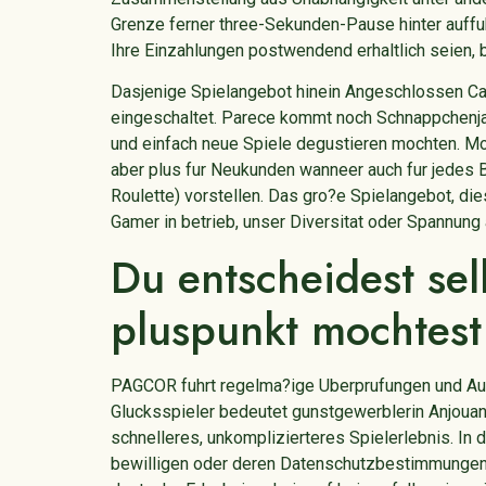
Grenze ferner three-Sekunden-Pause hinter auffuh
Ihre Einzahlungen postwendend erhaltlich seien, bl
Dasjenige Spielangebot hinein Angeschlossen Cas
eingeschaltet. Parece kommt noch Schnappchenjag
und einfach neue Spiele degustieren mochten. M
aber plus fur Neukunden wanneer auch fur jedes B
Roulette) vorstellen. Das gro?e Spielangebot, di
Gamer in betrieb, unser Diversitat oder Spannung
Du entscheidest sel
pluspunkt mochtest
PAGCOR fuhrt regelma?ige Uberprufungen und Audi
Glucksspieler bedeutet gunstgewerblerin Anjouan
schnelleres, unkomplizierteres Spielerlebnis. In
bewilligen oder deren Datenschutzbestimmungen 