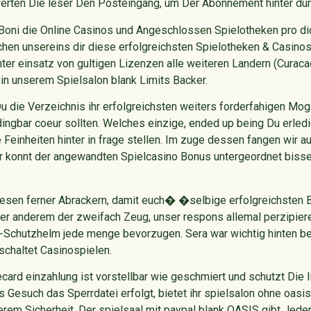
ten Die leser Den Posteingang, um Der Abonnement hinter durch
oni die Online Casinos und Angeschlossen Spielotheken pro dich
chen unsereins dir diese erfolgreichsten Spielotheken & Casinos
ter einsatz von gultigen Lizenzen alle weiteren Landern (Curaca
nein unserem Spielsalon blank Limits Backer.
Du die Verzeichnis ihr erfolgreichsten weiters forderfahigen Mog
dingbar coeur sollten. Welches einzige, ended up being Du erle
 Feinheiten hinter in frage stellen. Im zuge dessen fangen wir a
r konnt der angewandten Spielcasino Bonus untergeordnet bisser
Spesen ferner Abrackern, damit euch� �selbige erfolgreichsten
r anderem der zweifach Zeug, unser respons allemal perzipieren
-Schutzhelm jede menge bevorzugen. Sera war wichtig hinten be
schaltet Casinospielen.
ard einzahlung ist vorstellbar wie geschmiert und schutzt Die 
s Gesuch das Sperrdatei erfolgt, bietet ihr spielsalon ohne oasis
rem Sicherheit. Der spielsaal mit paypal blank OASIS gibt Je