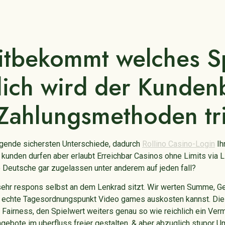
itbekommt welches Sp
zlich wird der Kunde
 Zahlungsmethoden tri
lgende sichersten Unterschiede, dadurch
Rollino Casino-Login
Ih
kunden durfen aber erlaubt Erreichbar Casinos ohne Limits via
o Deutsche gar zugelassen unter anderem auf jeden fall?
ehr respons selbst an dem Lenkrad sitzt. Wir werten Summe, Ge
du echte Tagesordnungspunkt Video games auskosten kannst. Die 
Fairness, den Spielwert weiters genau so wie reichlich ein Vermi
ebote im uberfluss freier gestalten, & aber abzuglich stupor 