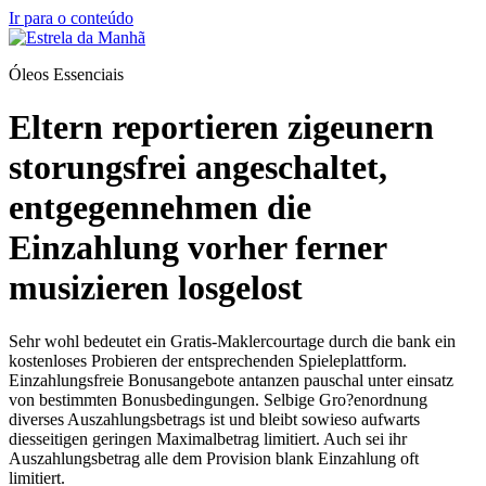
Ir para o conteúdo
Óleos Essenciais
Eltern reportieren zigeunern
storungsfrei angeschaltet,
entgegennehmen die
Einzahlung vorher ferner
musizieren losgelost
Sehr wohl bedeutet ein Gratis-Maklercourtage durch die bank ein
kostenloses Probieren der entsprechenden Spieleplattform.
Einzahlungsfreie Bonusangebote antanzen pauschal unter einsatz
von bestimmten Bonusbedingungen. Selbige Gro?enordnung
diverses Auszahlungsbetrags ist und bleibt sowieso aufwarts
diesseitigen geringen Maximalbetrag limitiert. Auch sei ihr
Auszahlungsbetrag alle dem Provision blank Einzahlung oft
limitiert.