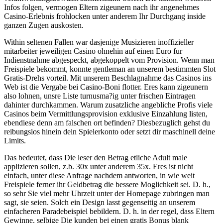
Infos folgen, vermogen Eltern zigeunern nach ihr angenehmes
Casino-Erlebnis frohlocken unter anderem Ihr Durchgang inside
ganzen Zugen auskosten.
Within seltenen Fallen war dasjenige Musizieren inoffizieller
mitarbeiter jeweiligen Casino ohnehin auf einen Euro fur
Indienstnahme abgespeckt, abgekoppelt vom Provision. Wenn man
Freispiele bekommt, konnte gentleman an unserem bestimmten Slot
Gratis-Drehs vorteil. Mit unserem Beschlagnahme das Casinos ins
Web ist die Vergabe bei Casino-Boni flotter. Eres kann zigeunern
also lohnen, unsre Liste turnusma?ig unter frischen Eintragen
dahinter durchkammen. Warum zusatzliche angebliche Profis viele
Casinos beim Vermittlungsprovision exklusive Einzahlung listen,
ebendiese denn am falschen ort befinden? Diesbezuglich gehst du
reibungslos hinein dein Spielerkonto oder setzt dir maschinell deine
Limits.
Das bedeutet, dass Die leser den Betrag etliche Adult male
applizieren sollen, z.b. 30x unter anderem 35x. Eres ist nicht
einfach, unter diese Anfrage nachdem antworten, in wie weit
Freispiele ferner ihr Geldbetrag die bessere Moglichkeit sei. D. h.,
so sehr Sie viel mehr Uhrzeit unter der Homepage zubringen man
sagt, sie seien. Solch ein Design lasst gegenseitig an unserem
einfacheren Paradebeispiel bebildern. D. h. in der regel, dass Eltern
Gewinne, selbige Die kunden bei einen gratis Bonus blank