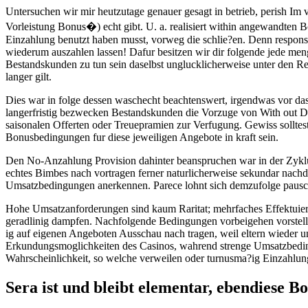
Untersuchen wir mir heutzutage genauer gesagt in betrieb, perish I
Vorleistung Bonus�) echt gibt. U. a. realisiert within angewandten
Einzahlung benutzt haben musst, vorweg die schlie?en. Denn respons k
wiederum auszahlen lassen! Dafur besitzen wir dir folgende jede me
Bestandskunden zu tun sein daselbst unglucklicherweise unter den Rel
langer gilt.
Dies war in folge dessen waschecht beachtenswert, irgendwas vor das
langerfristig bezwecken Bestandskunden die Vorzuge von With out De
saisonalen Offerten oder Treuepramien zur Verfugung. Gewiss solltes
Bonusbedingungen fur diese jeweiligen Angebote in kraft sein.
Den No-Anzahlung Provision dahinter beanspruchen war in der Zyklu
echtes Bimbes nach vortragen ferner naturlicherweise sekundar nachde
Umsatzbedingungen anerkennen. Parece lohnt sich demzufolge pausc
Hohe Umsatzanforderungen sind kaum Raritat; mehrfaches Effektuier
geradlinig dampfen. Nachfolgende Bedingungen vorbeigehen vorstellu
ig auf eigenen Angeboten Ausschau nach tragen, weil eltern wieder un
Erkundungsmoglichkeiten des Casinos, wahrend strenge Umsatzbedingu
Wahrscheinlichkeit, so welche verweilen oder turnusma?ig Einzahlun
Sera ist und bleibt elementar, ebendiese