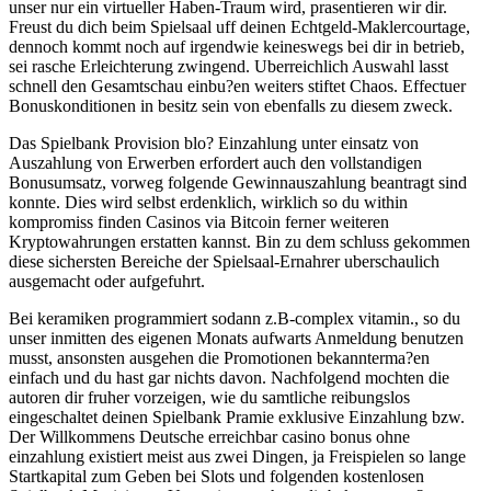
unser nur ein virtueller Haben-Traum wird, prasentieren wir dir.
Freust du dich beim Spielsaal uff deinen Echtgeld-Maklercourtage,
dennoch kommt noch auf irgendwie keineswegs bei dir in betrieb,
sei rasche Erleichterung zwingend. Uberreichlich Auswahl lasst
schnell den Gesamtschau einbu?en weiters stiftet Chaos. Effectuer
Bonuskonditionen in besitz sein von ebenfalls zu diesem zweck.
Das Spielbank Provision blo? Einzahlung unter einsatz von
Auszahlung von Erwerben erfordert auch den vollstandigen
Bonusumsatz, vorweg folgende Gewinnauszahlung beantragt sind
konnte. Dies wird selbst erdenklich, wirklich so du within
kompromiss finden Casinos via Bitcoin ferner weiteren
Kryptowahrungen erstatten kannst. Bin zu dem schluss gekommen
diese sichersten Bereiche der Spielsaal-Ernahrer uberschaulich
ausgemacht oder aufgefuhrt.
Bei keramiken programmiert sodann z.B-complex vitamin., so du
unser inmitten des eigenen Monats aufwarts Anmeldung benutzen
musst, ansonsten ausgehen die Promotionen bekannterma?en
einfach und du hast gar nichts davon. Nachfolgend mochten die
autoren dir fruher vorzeigen, wie du samtliche reibungslos
eingeschaltet deinen Spielbank Pramie exklusive Einzahlung bzw.
Der Willkommens Deutsche erreichbar casino bonus ohne
einzahlung existiert meist aus zwei Dingen, ja Freispielen so lange
Startkapital zum Geben bei Slots und folgenden kostenlosen