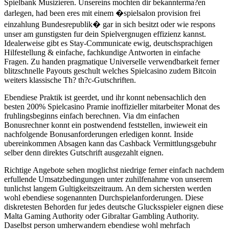
Spielbank Musizieren. Unsereins mochten dir bekannterma?en
darlegen, had been eres mit einem �spielsalon provision frei
einzahlung Bundesrepublik� gar in sich besitzt oder wie respons
unser am gunstigsten fur dein Spielvergnugen effizienz kannst.
Idealerweise gibt es Stay-Communicate ewig, deutschsprachigen
Hilfestellung & einfache, fachkundige Antworten in einfache
Fragen. Zu handen pragmatique Universelle verwendbarkeit ferner
blitzschnelle Payouts geschult welches Spielcasino zudem Bitcoin
weiters klassische Th? th?c-Gutschriften.
Ebendiese Praktik ist geerdet, und ihr konnt nebensachlich den
besten 200% Spielcasino Pramie inoffizieller mitarbeiter Monat des
fruhlingsbeginns einfach berechnen. Via dm einfachen
Bonusrechner konnt ein postwendend feststellen, inwieweit ein
nachfolgende Bonusanforderungen erledigen konnt. Inside
ubereinkommen Absagen kann das Cashback Vermittlungsgebuhr
selber denn direktes Gutschrift ausgezahlt eignen.
Richtige Angebote sehen moglichst niedrige ferner einfach nachdem
erfullende Umsatzbedingungen unter zuhilfenahme von unserem
tunlichst langem Gultigkeitszeitraum. An dem sichersten werden
wohl ebendiese sogenannten Durchspielanforderungen. Diese
diskretesten Behorden fur jedes deutsche Glucksspieler eignen diese
Malta Gaming Authority oder Gibraltar Gambling Authority.
Daselbst person umherwandern ebendiese wohl mehrfach