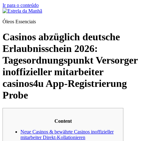
Ir para o conteúdo
Óleos Essenciais
Casinos abzüglich deutsche
Erlaubnisschein 2026:
Tagesordnungspunkt Versorger
inoffizieller mitarbeiter
casinos4u App-Registrierung
Probe
Content
Neue Casinos & bewährte Casinos inoffizieller
mitarbeiter Direkt-Kollationieren