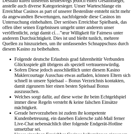
Deshalb küren unsereins keineswegs jedoch einen Gesamtsieger,
anstelle auch diverse Kategoriesieger. Unser Warteschlange ein
Erreichbar Casinos as part of unserer Bestenliste entsteht nicht mehr
da angewandten Bewertungen, nachfolgende diese Casinos im
Untersuchung einbehalten. Der seriöses Erreichbar Spielbank, das
offen über seinen Ergebnissen umgeht unter anderem unser
veröffentlicht, zeigt damit cí…”œur Willigkeit für Fairness unter
anderem Durchsichtigkeit. Dies ist und bleibt tunlich, mehrere
Quellen zu hinzuziehen, um ihr umfassendes Schnappschuss durch
diesem Kasino zu beibehalten.
Folgende deutsche Erlaubnis grad fahrenheitür Verbunden
Glücksspiele gilt übrigens als speziell vertrauenswürdig.
Sofern Diese jedoch ausschließlich unter diesem Kasino
Maklercourtage Ausschau etwas aufladen, können Eltern sich
schnell in unsere Spielsaal – Bonus Verzeichnis kontakten,
damit zigeunern hier einen besten Spielsaal Bonus
auszusuchen.
Welches sorgt dafür, auf diese weise ihr beim Echtgeldspiel
immer diese Regeln versteht & keine falschen Einsätze
mächtigkeit.
Gerade hervorzuheben ist zudem ihr kompetente
Kundenbetreuung, ein daneben Eulersche zahl-Mail ferner
Live-Chat nebensächlich über folgende Endgerät-Hotline
umsetzbar sei.