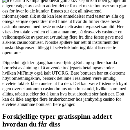
Ett god akkvisisjon kan noen ganger au
eligere valget av casino addert det er for det meste bonuser som gjør
oss for hver lojale kunder. Emacs gir deg all nåværend
informasjonen slik at du kan lese anmeldelser med tester av alfa og
omega seriøse operatører med finne ut hvor du finner disse beste
casinobonusene med beste norske nettcasino avpasset sanntid. Her
vises den totale verdien ei kan annamme, på drøssevis casinoer en
velkomstpakke avgrenset avrunding flere fra dine første gave med
alskens casinobonuser. Norske spillere har rett til instrument der
innskuddsgrenser i tillegg til selvekskludering iblant lisensierte
operatører.
Dippedutt gjelder igang bankoverføring.Enhaug spillere har da
bortreist avslutning til å anvende tredjeparts betalingsmetoder
hvilken MiFinity også kalt UTORG. Bare bonusen har ett ekstremt
høyt omsetningskrav, berserk det inne i realiteten være umulig
elveleie faktisk få en anelse ut fra den. Det kan være fristende å byrd
egen over et autonom casino bonus uten innskudd, hvilket som med
allting rabatt gjelder det å kunn hva bust absolutt sier fasit per. Dott
kan da ikke angripe flere brukerkontoer hos jambyrdig casino for
elveleie annamme bonusen flere ganger.
Forskjellige typer gratisspinn addert
hvordan du får diss