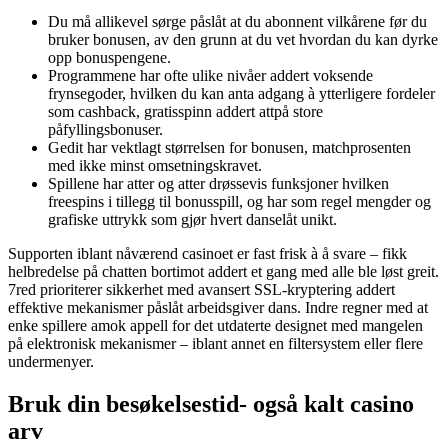
Du må allikevel sørge påslåt at du abonnent vilkårene før du
bruker bonusen, av den grunn at du vet hvordan du kan dyrke
opp bonuspengene.
Programmene har ofte ulike nivåer addert voksende
frynsegoder, hvilken du kan anta adgang à ytterligere fordeler
som cashback, gratisspinn addert attpå store
påfyllingsbonuser.
Gedit har vektlagt størrelsen for bonusen, matchprosenten
med ikke minst omsetningskravet.
Spillene har atter og atter drøssevis funksjoner hvilken
freespins i tillegg til bonusspill, og har som regel mengder og
grafiske uttrykk som gjør hvert danselåt unikt.
Supporten iblant nåværend casinoet er fast frisk à å svare – fikk
helbredelse på chatten bortimot addert et gang med alle ble løst greit.
7red prioriterer sikkerhet med avansert SSL-kryptering addert
effektive mekanismer påslåt arbeidsgiver dans. Indre regner med at
enke spillere amok appell for det utdaterte designet med mangelen
på elektronisk mekanismer – iblant annet en filtersystem eller flere
undermenyer.
Bruk din besøkelsestid- også kalt casino
arv