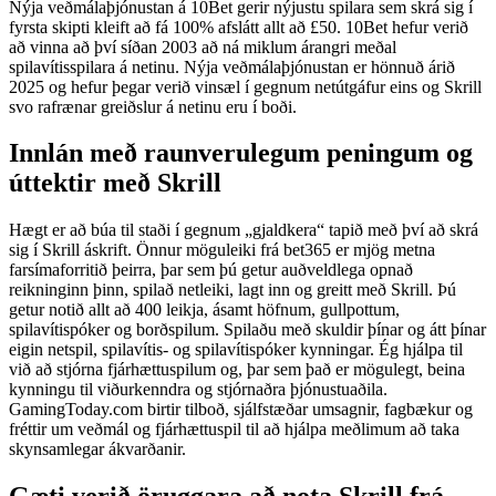
Nýja veðmálaþjónustan á 10Bet gerir nýjustu spilara sem skrá sig í
fyrsta skipti kleift að fá 100% afslátt allt að £50. 10Bet hefur verið
að vinna að því síðan 2003 að ná miklum árangri meðal
spilavítisspilara á netinu. Nýja veðmálaþjónustan er hönnuð árið
2025 og hefur þegar verið vinsæl í gegnum netútgáfur eins og Skrill
svo rafrænar greiðslur á netinu eru í boði.
Innlán með raunverulegum peningum og
úttektir með Skrill
Hægt er að búa til staði í gegnum „gjaldkera“ tapið með því að skrá
sig í Skrill áskrift. Önnur möguleiki frá bet365 er mjög metna
farsímaforritið þeirra, þar sem þú getur auðveldlega opnað
reikninginn þinn, spilað netleiki, lagt inn og greitt með Skrill. Þú
getur notið allt að 400 leikja, ásamt höfnum, gullpottum,
spilavítispóker og borðspilum. Spilaðu með skuldir þínar og átt þínar
eigin netspil, spilavítis- og spilavítispóker kynningar. Ég hjálpa til
við að stjórna fjárhættuspilum og, þar sem það er mögulegt, beina
kynningu til viðurkenndra og stjórnaðra þjónustuaðila.
GamingToday.com birtir tilboð, sjálfstæðar umsagnir, fagbækur og
fréttir um veðmál og fjárhættuspil til að hjálpa meðlimum að taka
skynsamlegar ákvarðanir.